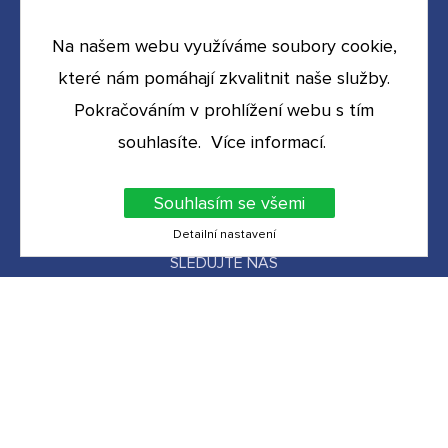
KONTAKT
Na našem webu využíváme soubory cookie,
které nám pomáhají zkvalitnit naše služby.
Informační centrum Aš
Hlavní 23
Pokračováním v prohlížení webu s tím
352 01 Aš
souhlasíte.
Více informací
.
+420 777 468 233
infocentrum@
info-as.cz
Souhlasím se všemi
Detailní nastavení
SLEDUJTE NÁS
Prohlášení o ochraně soukromí
/
GDPR
/
Prohlášení o přístupnosti
/
Nastavení
cookies